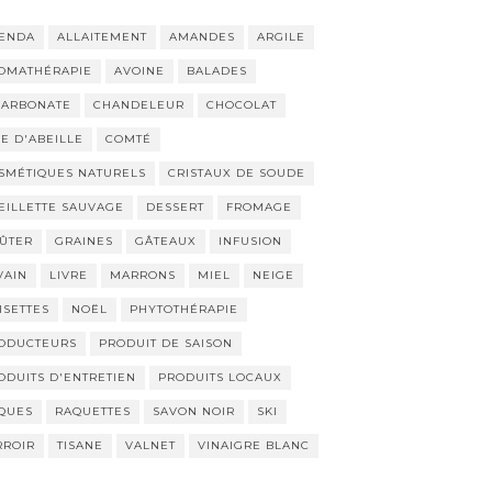
ENDA
ALLAITEMENT
AMANDES
ARGILE
OMATHÉRAPIE
AVOINE
BALADES
CARBONATE
CHANDELEUR
CHOCOLAT
RE D'ABEILLE
COMTÉ
SMÉTIQUES NATURELS
CRISTAUX DE SOUDE
EILLETTE SAUVAGE
DESSERT
FROMAGE
ÛTER
GRAINES
GÂTEAUX
INFUSION
VAIN
LIVRE
MARRONS
MIEL
NEIGE
ISETTES
NOËL
PHYTOTHÉRAPIE
ODUCTEURS
PRODUIT DE SAISON
ODUITS D'ENTRETIEN
PRODUITS LOCAUX
QUES
RAQUETTES
SAVON NOIR
SKI
RROIR
TISANE
VALNET
VINAIGRE BLANC