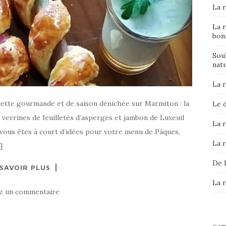
La r
La r
bon
Sou
nat
La 
cette gourmande et de saison dénichée sur Marmiton : la
Le d
verrines de feuilletés d’asperges et jambon de Luxeuil
La r
vous êtes à court d’idées pour votre menu de Pâques,
La 
]
De l
 SAVOIR PLUS
La 
ez un commentaire