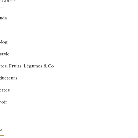
ÉGORIES
nda
Blog
style
ntes, Fruits, Légumes & Co
ducteurs
ettes
roir
S