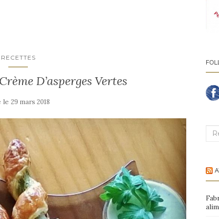
RECETTES
FOL
 Crème D’asperges Vertes
 le
29 mars 2018
Rec
A
Fab
alim