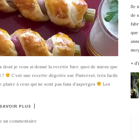
Se 
de s
fab
que 
anné
moye
+ d'
dont je vous ai donné la recette hier, quoi de mieux que
l ?
C’est une recette dégotée sur Pinterest, très facile
 plaire à ceux qui ne sont pas fans d’asperges
Les
 SAVOIR PLUS
ez un commentaire