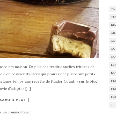
AG
AR
BI
CI
CO
CU
GO
LE
ocolats maison. En plus des traditionnelles fritures et
NO
e d’en réaliser d’autres qui pourraient plaire aux petits
quelques temps une recette de Kinder Country sur le blog
PR
nvie d’adapter […]
PR
PÂ
 SAVOIR PLUS
TE
ez un commentaire