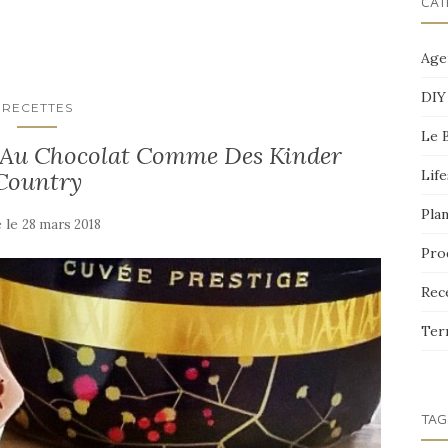
CAT
Age
DIY
RECETTES
Le 
s Au Chocolat Comme Des Kinder
Country
Life
Pla
é le
28 mars 2018
Pro
Rec
Ter
TAG