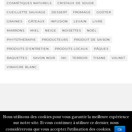
COSMÉTIQUES NATURELS
CRISTAUX DE SOUDE
CUEILLETTE SAUVAGE
DESSERT
FROMAGE
GOÛTER
GRAINES
GÂTEAUX
INFUSION
LEVAIN
LIVRE
MARRONS
MIEL
NEIGE
NOISETTES
NOËL
PHYTOTHÉRAPIE
PRODUCTEURS
PRODUIT DE SAISON
PRODUITS D'ENTRETIEN
PRODUITS LOCAUX
PÂQUES
RAQUETTES
SAVON NOIR
SKI
TERROIR
TISANE
VALNET
VINAIGRE BLANC
Nous utilisons des cookies pour vous garantir la meilleure expérience
Activello Thème par
Colorlib
. Propulsé par
WordPress
sur notre site. Si vous continuez à utiliser ce dernier, nous
considérerons que vous acceptez l'utilisation des cookies.
Ok