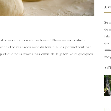
A P
Se 
de s
fab
notre série consacrée au levain ! Nous avons réalisé du
que 
ent être réalisées avec du levain. Elles permettent par
anné
p et que nous n’avez pas envie de le jeter. Voici quelques
moye
+ d'