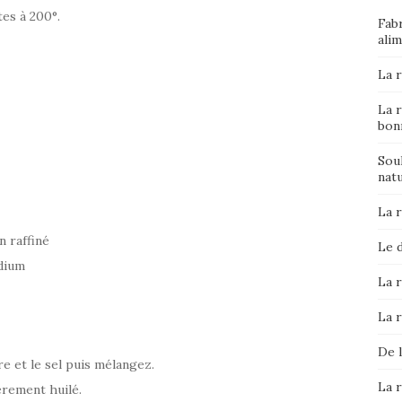
es à 200°.
Fab
alim
La r
La r
bon
Sou
nat
La 
n raffiné
Le d
odium
La r
La 
De l
cre et le sel puis mélangez.
La 
rement huilé.