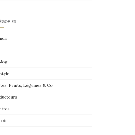
ÉGORIES
nda
Blog
style
ntes, Fruits, Légumes & Co
ducteurs
ettes
roir