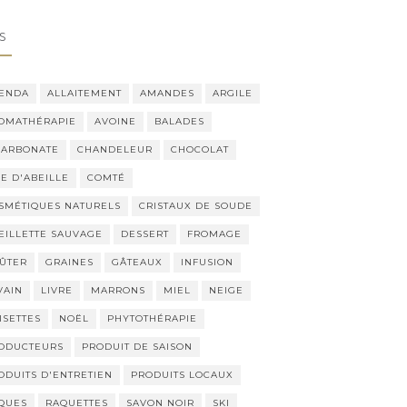
S
ENDA
ALLAITEMENT
AMANDES
ARGILE
OMATHÉRAPIE
AVOINE
BALADES
CARBONATE
CHANDELEUR
CHOCOLAT
RE D'ABEILLE
COMTÉ
SMÉTIQUES NATURELS
CRISTAUX DE SOUDE
EILLETTE SAUVAGE
DESSERT
FROMAGE
ÛTER
GRAINES
GÂTEAUX
INFUSION
VAIN
LIVRE
MARRONS
MIEL
NEIGE
ISETTES
NOËL
PHYTOTHÉRAPIE
ODUCTEURS
PRODUIT DE SAISON
ODUITS D'ENTRETIEN
PRODUITS LOCAUX
QUES
RAQUETTES
SAVON NOIR
SKI