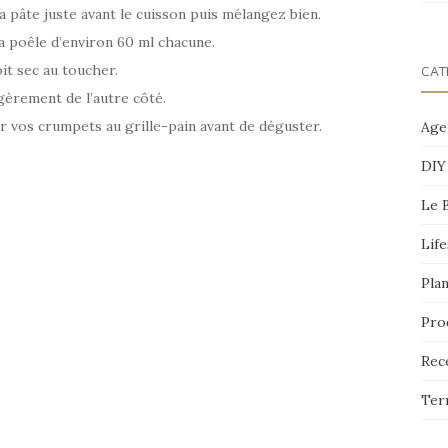
a pâte juste avant le cuisson puis mélangez bien.
a poêle d’environ 60 ml chacune.
oit sec au toucher.
CAT
gèrement de l’autre côté.
r vos crumpets au grille-pain avant de déguster.
Age
DIY
Le 
Life
Pla
Pro
Rec
Ter