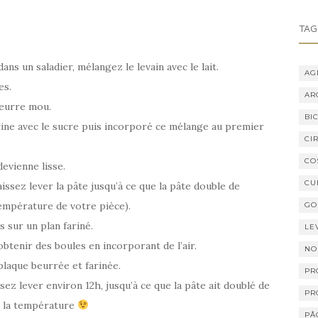
TAG
dans un saladier, mélangez le levain avec le lait.
AG
es.
AR
beurre mou.
BI
rine avec le sucre puis incorporé ce mélange au premier
CI
CO
devienne lisse.
CU
ssez lever la pâte jusqu’à ce que la pâte double de
température de votre pièce).
GO
s sur un plan fariné.
LE
btenir des boules en incorporant de l’air.
NO
plaque beurrée et farinée.
PR
ez lever environ 12h, jusqu’à ce que la pâte ait doublé de
PR
n la température
PÂ