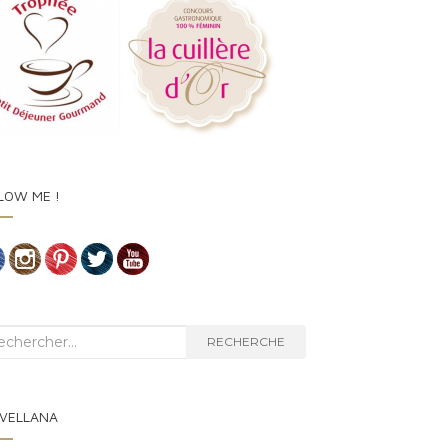
LOW ME !
herche :
RECHERCHE
VELLANA